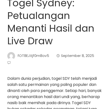
Togel Sydney:
Petualangan
Menanti Hasil dan
Live Draw
fOT8EJXjf0m8ov5
September 8, 2025
Dalam dunia perjudian, togel SDY telah menjadi
salah satu permainan yang paling populer dan
dinanti oleh para penggemar. Setiap hari, banyak
orang menantikan hasil dari undi yang, berharap
nasib baik memihak pada dirinya. Togel SDY
bukan sekadar sekedar permainan, tetapi juga