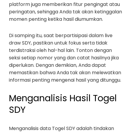
platform juga memberikan fitur pengingat atau
peringatan, sehingga Anda tak akan ketinggalan
momen penting ketika hasil diumumkan.
Di samping itu, saat berpartisipasi dalam live
draw SDY, pastikan untuk fokus serta tidak
terdistraksi oleh hal-hal lain. Tonton dengan
seksi setiap nomor yang dan catat hasilnya jika
diperlukan. Dengan demikian, Anda dapat
memastikan bahwa Anda tak akan melewatkan
informasi penting mengenai hasil yang ditunggu.
Menganalisis Hasil Togel
SDY
Menganalisis data Togel SDY adalah tindakan