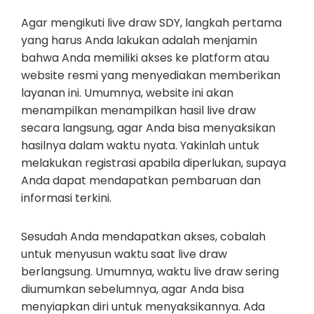
Agar mengikuti live draw SDY, langkah pertama
yang harus Anda lakukan adalah menjamin
bahwa Anda memiliki akses ke platform atau
website resmi yang menyediakan memberikan
layanan ini. Umumnya, website ini akan
menampilkan menampilkan hasil live draw
secara langsung, agar Anda bisa menyaksikan
hasilnya dalam waktu nyata. Yakinlah untuk
melakukan registrasi apabila diperlukan, supaya
Anda dapat mendapatkan pembaruan dan
informasi terkini.
Sesudah Anda mendapatkan akses, cobalah
untuk menyusun waktu saat live draw
berlangsung. Umumnya, waktu live draw sering
diumumkan sebelumnya, agar Anda bisa
menyiapkan diri untuk menyaksikannya. Ada