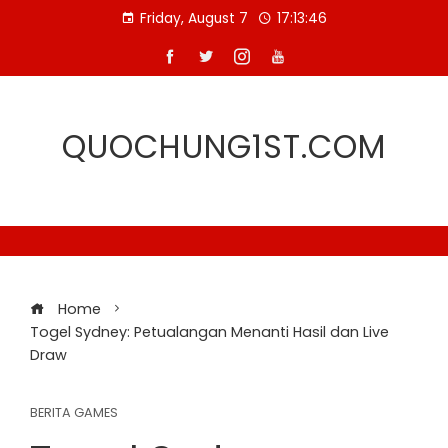
Skip
Friday, August 7
17:13:47
to
content
QUOCHUNG1ST.COM
Home
Togel Sydney: Petualangan Menanti Hasil dan Live
Draw
BERITA GAMES